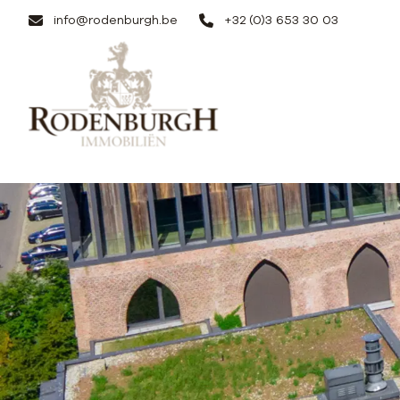
Ga naar hoofdinhoud
info@rodenburgh.be
+32 (0)3 653 30 03