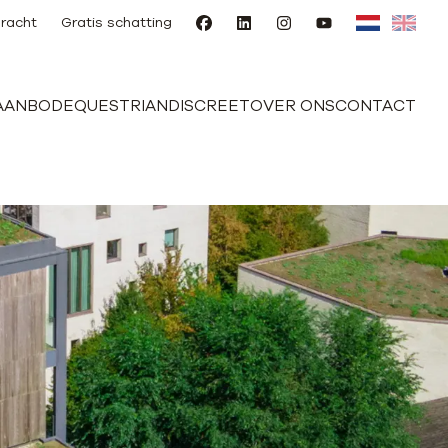
racht
Gratis schatting
AANBOD
EQUESTRIAN
DISCREET
OVER ONS
CONTACT