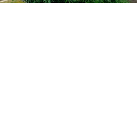
houses te koop
aan, met adembenemende uitzichten
op
?
ngen die Antwerpen te bieden heeft.