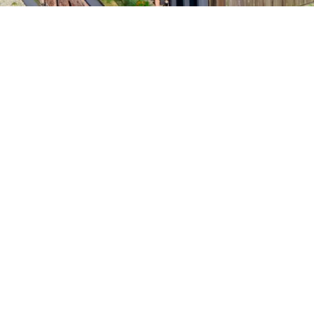
au. Bij Rodenburgh Immobiliën bieden wij
exclusieve pent
royaal wonen in het hart van de stad.
nze luxueuze penthouses te ko
Bent u benieuwd naar het actuele aanbod van penthouses
cente panden en laat u inspireren door de stijlvolle woni