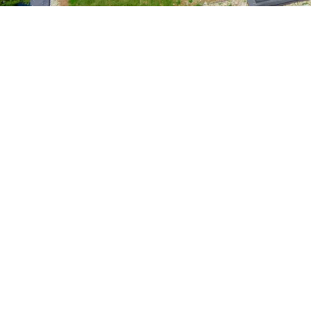
Unieke woonervaringen
Ga voor een unieke woonervaring op het hoogste nive
en gevoel van luxe. Dit is uw kans om te genieten van 
O
Ontdek op onze website de meest re