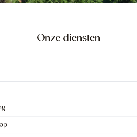
Onze diensten
ng
oop