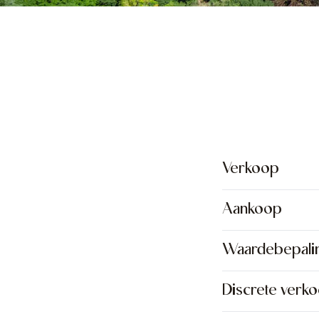
Verkoop
Aankoop
Waardebepali
Discrete verk