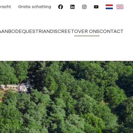
racht
Gratis schatting
AANBOD
EQUESTRIAN
DISCREET
OVER ONS
CONTACT