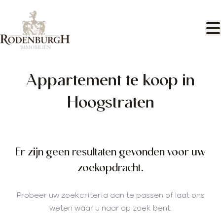
Ga naar hoofdinhoud
Appartement te koop in
Hoogstraten
Er zijn geen resultaten gevonden voor uw
zoekopdracht.
Probeer uw zoekcriteria aan te passen of laat ons
weten waar u naar op zoek bent.