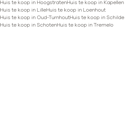
Huis te koop in Hoogstraten
Huis te koop in Kapellen
Huis te koop in Lille
Huis te koop in Loenhout
Huis te koop in Oud-Turnhout
Huis te koop in Schilde
Kaartweergave
Huis te koop in Schoten
Huis te koop in Tremelo
Zoekopdracht
Sorteer op