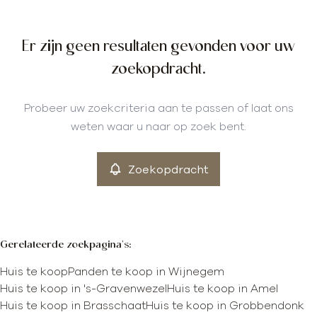
Gemeente
Er zijn geen resultaten gevonden voor uw
Wijnegem (2110)
Remove
zoekopdracht.
Type
Probeer uw zoekcriteria aan te passen of laat ons
Huis
weten waar u naar op zoek bent.
Remove
Zoekopdracht
Meer criteria
min
max
Gerelateerde zoekpagina's
:
Huis te koop
Panden te koop in Wijnegem
Huis te koop in 's-Gravenwezel
Huis te koop in Amel
Huis te koop in Brasschaat
Huis te koop in Grobbendonk