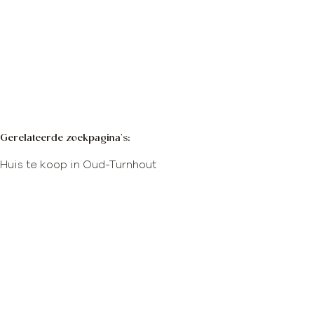
€ 3.295.000
Meer info
Kaartweergave
Zoekopdracht
Sorteer op
Gerelateerde zoekpagina's
:
Huis te koop in Oud-Turnhout