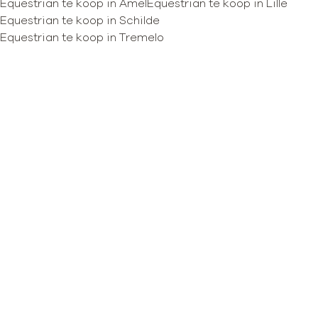
Equestrian te koop in Amel
Equestrian te koop in Lille
Equestrian te koop in Schilde
Equestrian te koop in Tremelo
Kaartweergave
Zoekopdracht
Sorteer op