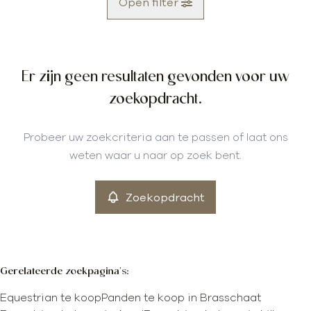
Open filter
Gemeente
Er zijn geen resultaten gevonden voor uw
Brasschaat (2930)
Remove
zoekopdracht.
Type
Probeer uw zoekcriteria aan te passen of laat ons
Equestrian
weten waar u naar op zoek bent.
Remove
Zoekopdracht
Meer criteria
min
max
Gerelateerde zoekpagina's
:
Equestrian te koop
Panden te koop in Brasschaat