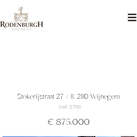
Ga naar hoofdinhoud
Luxe appartement in loftstijl
Stokerijstraat 27 / 11, 2110 Wijnegem
(ref.
5719
)
€ 875.000