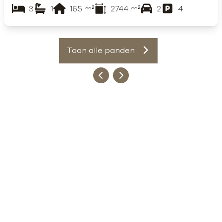
3
1
165
m²
2744
m²
2
4
Toon alle panden