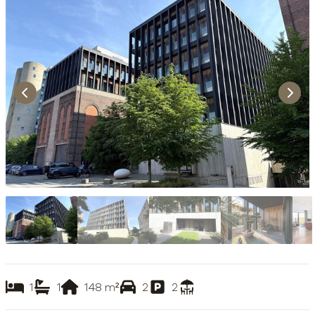
1
1
148
m²
2
2