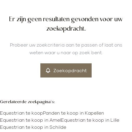
Gemeente
Er zijn geen resultaten gevonden voor uw
Kapellen (2950)
Remove
zoekopdracht.
Type
Probeer uw zoekcriteria aan te passen of laat ons
Equestrian
weten waar u naar op zoek bent.
Remove
Zoekopdracht
Meer criteria
min
max
Gerelateerde zoekpagina's
:
Equestrian te koop
Panden te koop in Kapellen
Equestrian te koop in Amel
Equestrian te koop in Lille
Equestrian te koop in Schilde