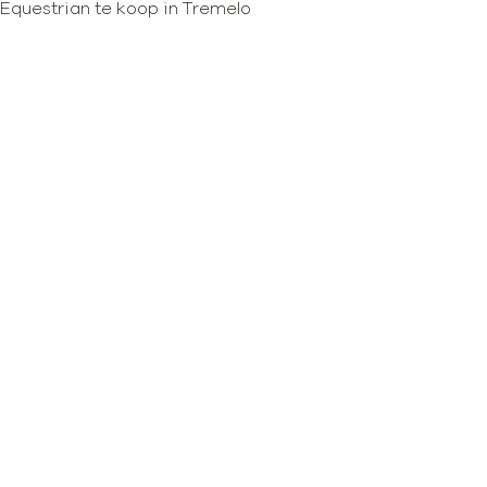
Equestrian te koop in Tremelo
Kaartweergave
Zoekopdracht
Sorteer op