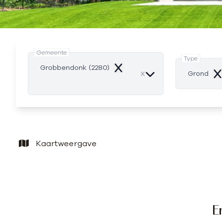
Gemeente
Type
Grobbendonk (2280)
Remove
Grond
Re
Kaartweergave
E