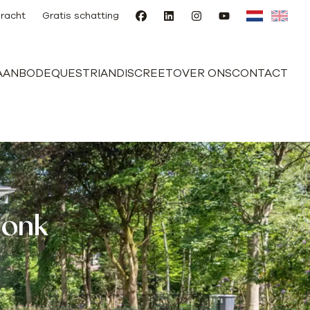
racht
Gratis schatting
AANBOD
EQUESTRIAN
DISCREET
OVER ONS
CONTACT
donk