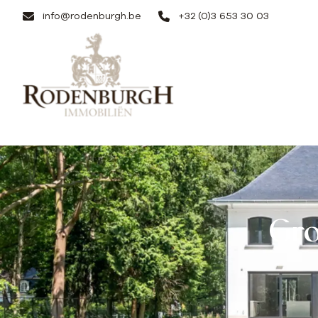
Ga naar hoofdinhoud
info@rodenburgh.be
+32 (0)3 653 30 03
Gro