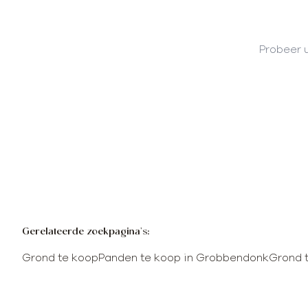
Probeer u
Gerelateerde zoekpagina's
:
Grond te koop
Panden te koop in Grobbendonk
Grond 