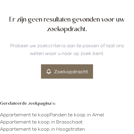
Gemeente
Er zijn geen resultaten gevonden voor uw
Amel (4770)
Remove
zoekopdracht.
Type
Probeer uw zoekcriteria aan te passen of laat ons
Appartement
weten waar u naar op zoek bent.
Remove
Zoekopdracht
Meer criteria
min
max
Gerelateerde zoekpagina's
:
Appartement te koop
Panden te koop in Amel
Appartement te koop in Brasschaat
Appartement te koop in Hoogstraten