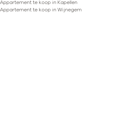
Appartement te koop in Kapellen
Appartement te koop in Wijnegem
Kaartweergave
Zoekopdracht
Sorteer op