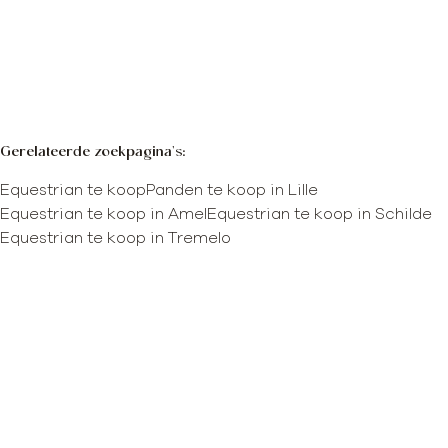
Meer info
Zoekopdracht
Sorteer op
Gerelateerde zoekpagina's
:
Equestrian te koop
Panden te koop in Lille
Equestrian te koop in Amel
Equestrian te koop in Schilde
Equestrian te koop in Tremelo