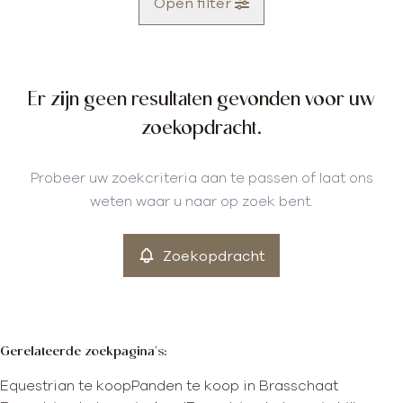
Open filter
Gemeente
Er zijn geen resultaten gevonden voor uw
Brasschaat (2930)
Remove
zoekopdracht.
Probeer uw zoekcriteria aan te passen of laat ons
Meer criteria
weten waar u naar op zoek bent.
min
max
Zoekopdracht
Gerelateerde zoekpagina's
:
Equestrian te koop
Panden te koop in Brasschaat