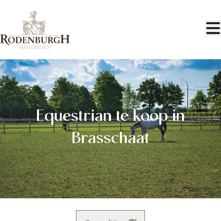
Ga naar hoofdinhoud
Equestrian te koop in
Brasschaat