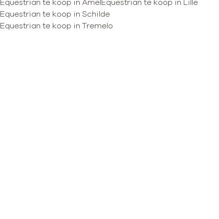
Equestrian te koop in Amel
Equestrian te koop in Lille
Equestrian te koop in Schilde
Kaartweergave
Equestrian te koop in Tremelo
Zoekopdracht
Sorteer op